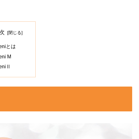
次
ieniとは
eni M
ieniⅡ