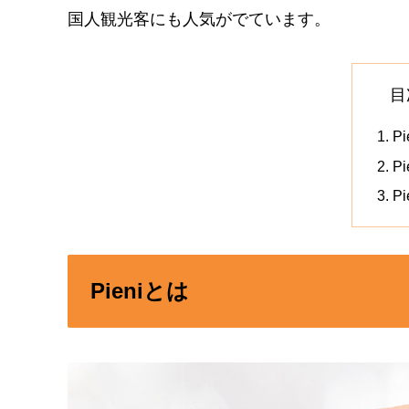
国人観光客にも人気がでています。
目
P
Pi
P
Pieniとは