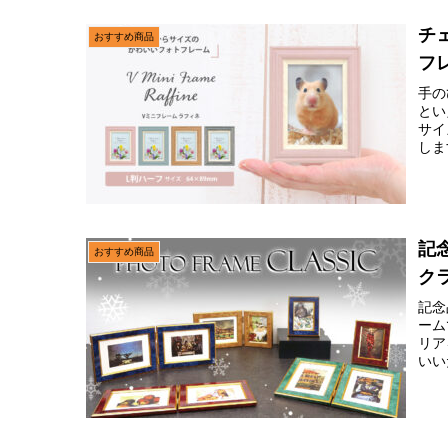
チ
おすすめ商品
フ
手の
とい
サイ
しま
記
おすすめ商品
ク
記念
ーム
リア
いい