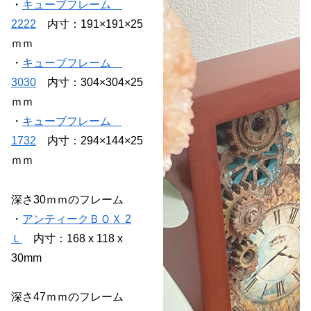
・
キューブフレーム
2222
内寸：191×191×25
ｍｍ
・
キューブフレーム
3030
内寸：304×304×25
ｍｍ
・
キューブフレーム
1732
内寸：294×144×25
ｍｍ
深さ30ｍｍのフレーム
・
アンティークＢＯＸ 2
Ｌ
内寸：168 x 118 x
30mm
深さ47ｍｍのフレーム