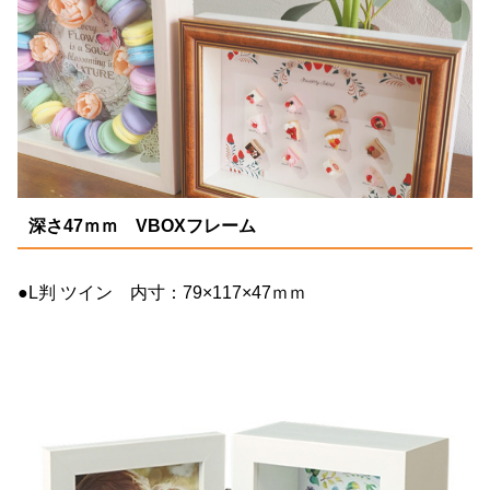
深さ47ｍｍ VBOXフレーム
●L判 ツイン 内寸：79×117×47ｍｍ