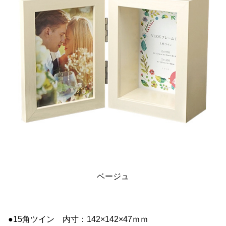
ベージュ
●15角ツイン 内寸：142×142×47ｍｍ