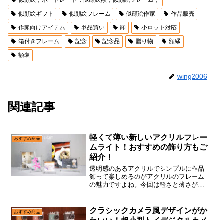
似顔絵ギフト
似顔絵フレーム
似顔絵作家
作品販売
作家向けアイテム
単品買い
卸
小ロット対応
箱付きフレーム
記念
記念品
贈り物
額縁
額装
wing2006
関連記事
軽くて薄い新しいアクリルフレー
おすすめ商品
ムライト！おすすめの飾り方もご
紹介！
透明感のあるアクリルでシンプルに作品
飾って楽しめるのがアクリルのフレーム
の魅力ですよね。今回は軽さと薄さがお
すすめの『アクリルフレーム ライト』を
ご紹介いたします。おすすめの飾り方ク
リアなアクリル板２枚で作品を挟むシン
クラシックカメラ風デザインがか
おすすめ商品
プルなフレームなので、...