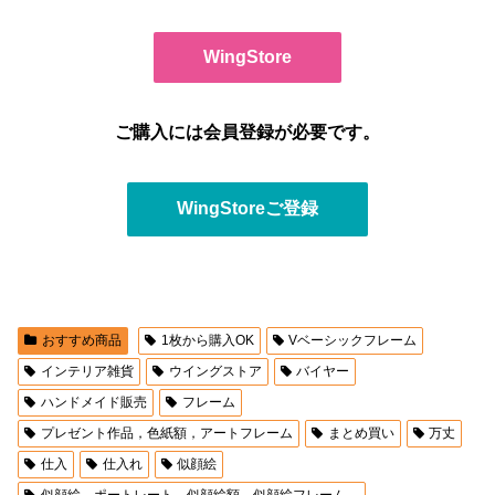
WingStore
ご購入には会員登録が必要です。
WingStoreご登録
おすすめ商品
1枚から購入OK
Vベーシックフレーム
インテリア雑貨
ウイングストア
バイヤー
ハンドメイド販売
フレーム
プレゼント作品，色紙額，アートフレーム
まとめ買い
万丈
仕入
仕入れ
似顔絵
似顔絵，ポートレート，似顔絵額，似顔絵フレーム，