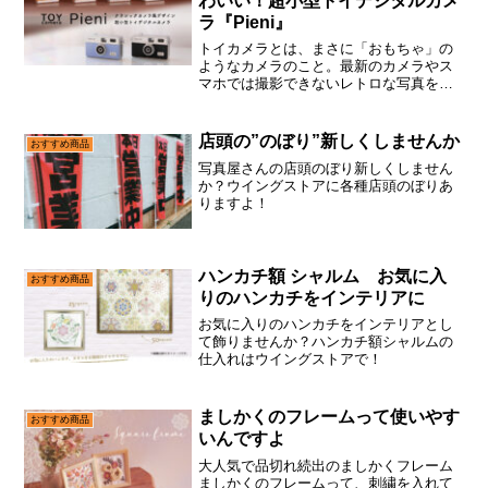
わいい！超小型トイデジタルカメ
ラ『Pieni』
トイカメラとは、まさに「おもちゃ」の
ようなカメラのこと。最新のカメラやス
マホでは撮影できないレトロな写真を手
軽に撮影できるところに魅力を感じる人
が増えているようです。クラシックカメ
ラ風デザインがかわいらしい超小型トイ
店頭の”のぼり”新しくしませんか
おすすめ商品
デジタルカメラのPien...
写真屋さんの店頭のぼり新しくしません
か？ウイングストアに各種店頭のぼりあ
りますよ！
ハンカチ額 シャルム お気に入
おすすめ商品
りのハンカチをインテリアに
お気に入りのハンカチをインテリアとし
て飾りませんか？ハンカチ額シャルムの
仕入れはウイングストアで！
ましかくのフレームって使いやす
おすすめ商品
いんですよ
大人気で品切れ続出のましかくフレーム
ましかくのフレームって、刺繍を入れて