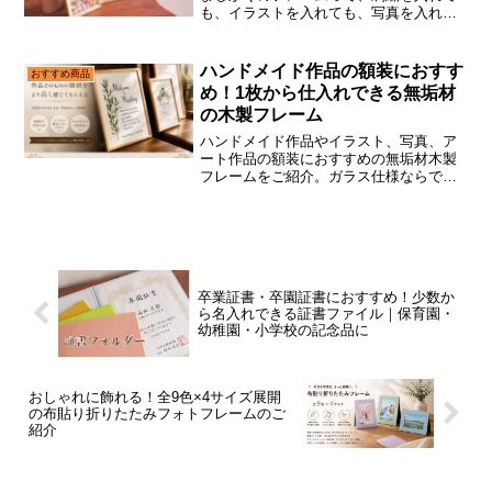
も、イラストを入れても、写真を入れて
もかわいく収まってくれるんです。特に
10角のサイズはちっちゃくてコロンとし
てて、2つ3つ並べて飾るととてもかわい
ハンドメイド作品の額装におすす
おすすめ商品
いですよ！作品を入れ...
め！1枚から仕入れできる無垢材
の木製フレーム
ハンドメイド作品やイラスト、写真、ア
ート作品の額装におすすめの無垢材木製
フレームをご紹介。ガラス仕様ならでは
の透明感と、自然な木目を活かしたシン
プルなデザインが作品の魅力を引き立て
ます。Wing Storeなら1枚からの小ロット
仕入れにも対応。ケース購入ならさらに
お得です。
卒業証書・卒園証書におすすめ！少数か
ら名入れできる証書ファイル｜保育園・
幼稚園・小学校の記念品に
おしゃれに飾れる！全9色×4サイズ展開
の布貼り折りたたみフォトフレームのご
紹介