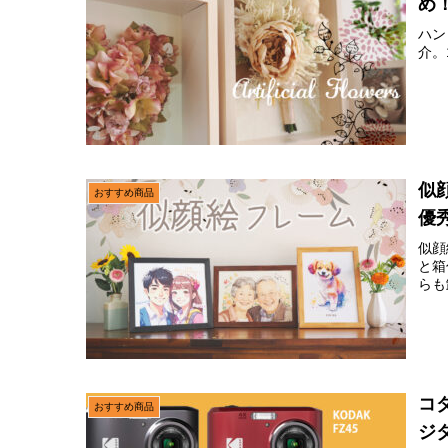
め
ハン
介。
似
おすすめ商品
優
似顔
と箱
らも
コ
おすすめ商品
ジ