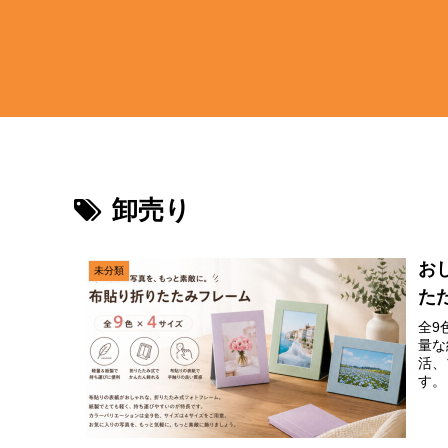
卸売り
お
未分類
た
全9
量な
活、
す。