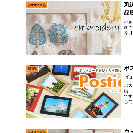
刺
おすすめ商品
品
小さ
家さ
を引
ポ
新商品
ィ
ポス
出、
です
して
ウ
おすすめ商品