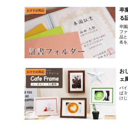
卒
おすすめ商品
る
卒園
ファ
品と
名を
お
おすすめ商品
ェ
バイ
ば３
けじ