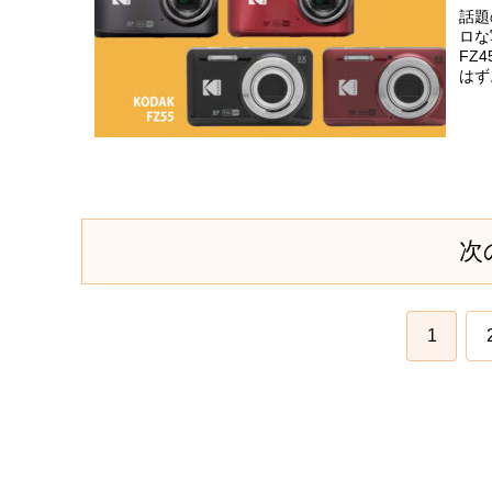
話題
ロな
FZ
はず
次
1