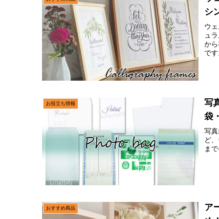
シ
ウェ
ュラ
から
です
写
お役立ち情報
袋
写真
ど、
まで
ア
おすすめ商品