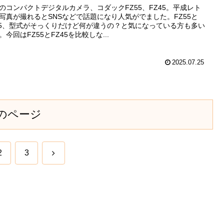
のコンパクトデジタルカメラ、コダックFZ55、FZ45。平成レト
写真が撮れるとSNSなどで話題になり人気がでました。FZ55と
45、型式がそっくりだけど何が違うの？と気になっている方も多い
。今回はFZ55とFZ45を比較しな...
2025.07.25
のページ
次
2
3
へ