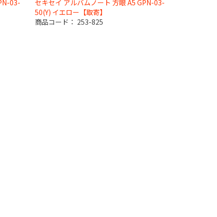
N-03-
セキセイ アルバムノート 方眼 A5 GPN-03-
50(Y) イエロー【取寄】
商品コード：
253-825