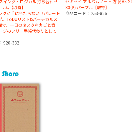
 スイング・ロジカル 打ち合わせ
セキセイ アルバムノート 方眼 A5 GP
 スリム【取寄】
80(P) パープル【取寄】
ンクが手に当たらないセパレート
商品コード：
253-826
プ。ToDoリスト&バーチカルス
欄で、一日のタスクを丸ごと管
ページのフリー手帳代わりとして
。
：
920-332