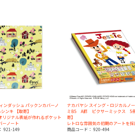
フィンダッシュ パックンカバーノ
ナカバヤシ スイング・ロジカルノ
ヘルシンキ 【取寄】
ミB5 A罫 ピクサーミックス 5
オリジナル表紙が作れるポケット
寄】
バーノート
レトロな雰囲気の初期のアートを採
：
921-149
商品コード：
920-494