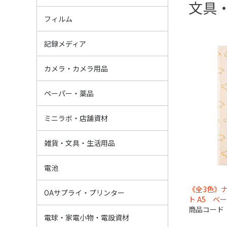
文具
ネガフィルム
レンズ付きフィ
インスタントフ
ポジ（リバーサ
白黒フィルム
フィルム
SD/SDHC/SD
マイクロSDカ
CFカード
その他記録メデ
USBフラッシュ
BD・DVD・CD
その他メディア
記録メディア
インスタントカ
フィルムカメラ
TOYカメラ
デジタルカメラ
三脚・一脚
撮影用アクセサ
レンズフィルタ
ストロボ・レフ
カメラバック・
双眼鏡・短眼鏡
デジカメ用バッ
防湿庫・ドライ
カメラメンテナ
カメラ用品その
カメラ・カメラ用品
フジペーパー
オリメディアペ
ドライミニラボ
業務用IJペーパ
その他ペーパー
ミニラボ薬品
ペーパー・薬品
ML資材
プリント資材
証明写真関連
アルバム類・展
包装資材
店舗資材
その他販促品
ミニラボ・店舗資材
ハメパチ
写真雑貨
感染対策・衛星
傘・雨の日グッ
安全・防災・防
バック
おもちゃ・学習
ギフト
生活用品・食品
その他雑貨
文具・証書ファ
雑貨・文具・生活用品
マンガン
アルカリ
リチウム
充電池
ボタン電池
充電器・その他
電池
《全3色》
プリンター
インク・トナー
IJプリンター用
OA用紙・FAX
ラミネーター・
OAサプライそ
OAサプライ・プリンター
ト A5 ベ
商品コード
デジタルフォト
スマホ用品
生活家電
キッチン家電・
AV家電
懐中電灯・ラン
ライト・照明
電設資材・看板
電球・家電小物・電設資材