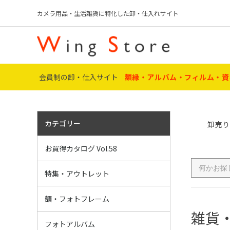
カメラ用品・生活雑貨に特化した卸・仕入れサイト
会員制の卸・仕入サイト
額縁・アルバム・フィルム・資
カテゴリー
卸売り
アクスタ・オリ
〔特集〕 証書・
名入れギフト P
フィルム P8
フィルムカメラ
デジカメ P10～
ﾒﾃﾞｨｱ・用品 P
ﾌｫﾄﾌﾚｰﾑ・額 P
葬儀・ﾒﾓﾘｱﾙ P
額関連用品 P5
ポータブル P6
アルバム P61～
ミニラボ・店舗資
IJペーパー・銀
電池 P86～88
電球・雑貨 P8
アウトレット P
お買得カタログ Vol.58
～P95
アウトレット・
名入・加工 ギ
おすすめ賞状額
ハンドメイド作
推し活グッズ
葬儀・ﾒﾓﾘｱﾙ商
特集・アウトレット
額縁マット・ア
サイズ・用途
素材別
お得な元箱販売
額・フォトフレーム
ト】
雑貨
ポケット
フリーアルバム
インテリアアル
ミニアルバム
替え台紙
写真台紙
工事用アルバム
その他アルバム
フォトアルバム