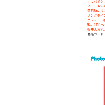
ナカバヤシ
ノート A5
筆記時にリ
リングタイ
ケジュール
理。1日1
も使えます
商品コード