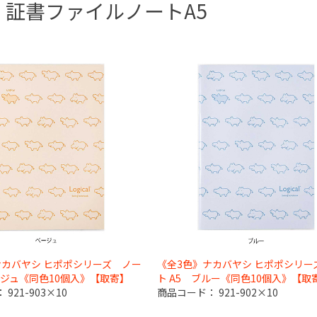
・証書ファイル
ノートA5
ルム
ィルム
ル）フィルム
チェキフィルム
ポラロイド/その他
XCカード
ード
ィア
メモリー
用品
BD
DVD
CD
メラ
リー・ストラップ
ー
・ライト
ポーチ・緩衝材
・ルーペ
テリー・充電器
BOX・乾燥剤
ンス用品
他
チェキ
チェキグッズ
ポラロイド/その他
プロテクター
PL
ND
その他
ーパー
ペーパー
ー
ショーレックス・ハイゼック
示ホルダー
プリンﾄ袋
当ボール・バックシート
DP袋・伝票
ス
用品・健康グッツ
ツ
犯グッツ
用品
イル
証書ファイル
クリアーブック
クリアーバインダー
クリアーホルダー
多穴リングファイル
Ｚ式ファイル
クリップボード
名刺・カードホルダー
収納用品
ノートA4
ノートB5
ノートA5
ノートその他サイズ
筆記用具・ペン類
文具その他
ナカバヤシ ヒポポシリーズ ノー
《全3色》ナカバヤシ ヒポポシリー
紙
用紙 他
ラミネートフィルム
の他
エプソン
キャノン
その他
エプソン
キャノン
富士フイルム
IJ用紙その他
ージュ《同色10個入》【取寄】
ト A5 ブルー《同色10個入》【取
：
921-903×10
商品コード：
921-902×10
フレーム
用品
タン
直管蛍光灯
丸型蛍光灯
電球・点灯管・Uライン
ＬＥＤ電球・ハロゲンライト
照明・デスクライト・ライト
センサーライト