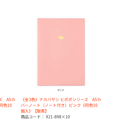
ズ A5カ
《全3色》ナカバヤシ ヒポポシリーズ A5カ
同色10
バーノート（ノート付き）ピンク《同色10
個入》【取寄】
商品コード：
921-898×10