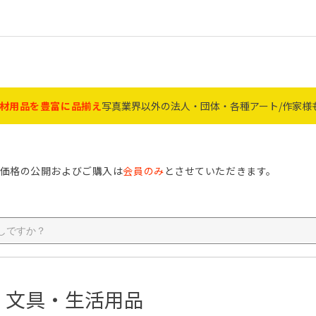
材用品を豊富に品揃え
写真業界以外の法人・団体・各種アート/作家様
価格の公開およびご購入は
会員のみ
とさせていただきます。
ジナルアルバム P94
ｹｲﾃｨ・ｶﾌｪ・ｺﾚｸｼｮﾝ P20～
ﾌﾙｰﾙ・ｵｰｸ・V檜・ｴｺﾗ P24
ﾀﾃﾖｺ自在・ﾘｱﾝ・ｳｯﾃﾞｨﾄﾘｵ
ﾌｫﾄﾌﾚｰﾑA4/A3多窓・ｼｬﾙﾑ
互陽ﾌﾚｰﾑ・ﾊｸﾊﾞｱｸﾘﾙLﾌﾚｰﾑ
ﾀﾍﾟｽﾄﾘｰ棒・手ぬぐい・番
ﾐﾆｱﾙﾊﾞﾑ・店舗資材 P74～
ﾄﾞﾗｲ・銀塩ﾊﾟｰﾊﾟｰ・薬品
MAXIMｲﾝｸｼﾞｪｯﾄ・ﾄﾞﾗｲﾐﾆﾗ
賞状額 P1～3
4～7
 P9
13
14～15
16～50
51～58
9
0
73
材 P74～81
塩ペーパー P82～85
9～92
93
Nﾌﾚｰﾑ・ｱﾝｼｬﾝ P16～17
ｱｰﾄﾌﾚｰﾑ・Vｲﾝﾁ P18～19
Ⅴﾍﾞｰｼｯｸ・Ⅴﾐﾆ P22
ﾗﾌﾞｽﾃｨ・KP・ｽﾘﾑ P23
ｸﾗｼｯｸ・ﾍﾟｱ・ﾂｲﾝ P26～30
木製VK・A4/A5ﾌｧｲﾙ額 P33
ﾂｰﾄﾝ・ﾃﾞｼﾞﾀﾙ P34
ﾃﾞｭｵﾗ・Vﾎﾟｽﾀｰ額 P35
ﾊｸﾊﾞ・ﾌｼﾞｶﾗｰ写真額 P36
ｹﾝｺｰﾄｷﾅｰ写真額 P37
ｱｸﾘﾙﾌﾚｰﾑ ﾗｲﾄ・ｻﾑ・ｴﾆｰ P39
ましかく・ﾊﾝｶﾁ額 P40～41
画用紙額・色紙 P42～43
BOXﾌﾚｰﾑ・立体額 P44～47
ﾚｺｰﾄﾞ・ﾋﾟﾝｽﾞ・ﾏｸﾞﾈｯﾄ P48
肖像額 P51～55
ﾒﾓﾘｱﾙその他 P56～58
万丈アルバム P61～63
ﾅｶﾊﾞﾔｼ P64～67
ｾｷｾｲ P68～70
ﾊｸﾊﾞ P71～72
工事写真 P73
ﾌﾟﾘﾝﾄ袋・台紙 P77～P79
ストロボ コメット P80～81
ﾗﾐﾈｰﾀｰ・IJ写真用紙 P82
電球・雑貨 P89～90
ｺﾞﾐ袋・傘・ﾚｲﾝｺｰﾄ P91
ﾊﾒﾊﾟﾁ P92
21
～25
P30～31
P32
P38
付 P49～50
P76
P83
ﾎﾞ P84～85
OAサプライ・インク・ペー
特価品
フト商品
 特集
家に人気
材
激安！アウトレットセール
額・フレーム
フォトアルバム
フィルム
記録メディア
カメラ・カメラ用品
ペーパー薬品
ミニラボ・店舗資材
電池
雑貨・生活用品
文具・証書ファイル
電球・電設資材
メモリアル商材
作家・アーティスト
フォトフレーム文字入れ
オーダーギフト商品
名入れプレート
アクスタ・アクキー・その他
A4/OA-A4
B4/OA-B4
A3/八二/百〇三
大賞/七〇
おすすめ平面額
おすすめ立体額
その他 おすすめ品
フェルトアート協会推奨
フラワーアレンジメント推奨
ペットの「おうち供養」
肖像額・遺影額
メモリアル関連商品
パー
クリル【オーダーカッ
ミニサイズ
L
はがき（KG）
2L・B5
A4
6切・6切W・8切
4切・4切W・八〇
その他大型
B4・A3・A3ノビ
メモリアル
賞状額
色紙・変形・多窓
ポスター
額縁パーツ
額縁その他
樹脂・プラスチック
アクリル
木製
ガラス
アルミ
その他素材
・文具・生活用品
バム
カード
L
KG
2L
A4
その他
Lサイズ
A4サイズ
デミサイズ
A5・ミニサイズ
その他サイズ
贈答用アルバム
L・KG（ポスト）
２L・キャビネ
6切
A4
4切・その他