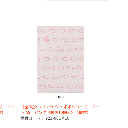
ズ ノー
《全3色》ナカバヤシ ヒポポシリーズ ノー
寄】
ト A5 ピンク《同色10個入》【取寄】
商品コード：
921-901×10