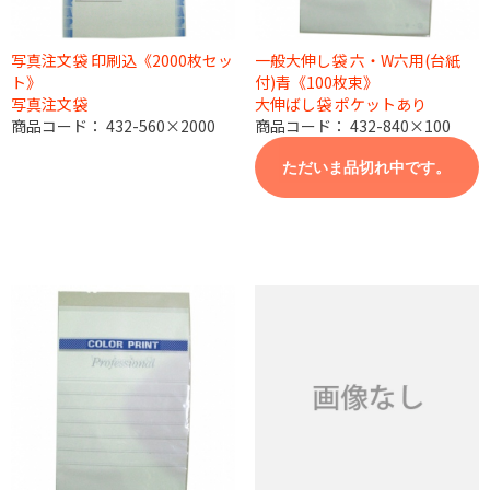
写真注文袋 印刷込《2000枚セッ
一般大伸し袋 六・W六用(台紙
ト》
付)青《100枚束》
写真注文袋
大伸ばし袋 ポケットあり
商品コード：
432-560×2000
商品コード：
432-840×100
ただいま品切れ中です。