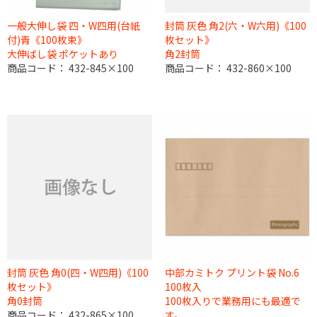
一般大伸し袋 四・W四用(台紙
封筒 灰色 角2(六・W六用)《100
付)青《100枚束》
枚セット》
大伸ばし袋 ポケットあり
角2封筒
商品コード：
432-845×100
商品コード：
432-860×100
封筒 灰色 角0(四・W四用)《100
中部カミトク プリント袋 No.6
枚セット》
100枚入
角0封筒
100枚入りで業務用にも最適で
商品コード：
432-865×100
す。