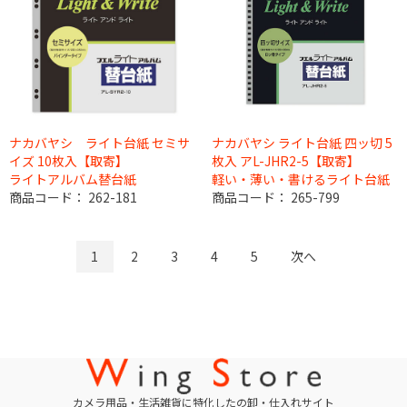
ナカバヤシ ライト台紙 セミサ
ナカバヤシ ライト台紙 四ッ切 5
イズ 10枚入【取寄】
枚入 アL-JHR2-5【取寄】
ライトアルバム替台紙
軽い・薄い・書けるライト台紙
商品コード：
262-181
商品コード：
265-799
1
2
3
4
5
次へ
カメラ用品・生活雑貨に特化したの卸・仕入れサイト