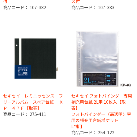
付
ス付
商品コード：
107-382
商品コード：
107-383
セキセイ レミニッセンス フ
セキセイ フォトバインダー専用
リーアルバム スペア台紙 Ｘ
補充用台紙 2L用 10枚入【取
Ｐ－４７Ｆ【取寄】
寄】
商品コード：
275-411
フォトバインダー〈高透明〉専
用の補充用台紙ポケット
L判用
商品コード：
254-122