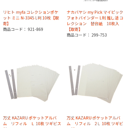
リヒト myfa コレクションポケ
ナカバヤシ my Pick マイピック
ット ミニ N-3345 L判 10枚【取
フォトバインダー L判 推し活 コ
寄】
レクション 替台紙 10枚入
商品コード：
921-869
【取寄】
商品コード：
299-753
万丈 KAZARU ポケットアルバ
万丈 KAZARU ポケットアルバ
ム リフィル Ｌ 10枚 ツギビス
ム リフィル 2Ｌ 10枚 ツギビ