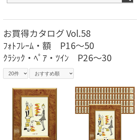
お買得カタログ Vol.58
ﾌｫﾄﾌﾚｰﾑ・額 P16～50
ｸﾗｼｯｸ・ﾍﾟｱ・ﾂｲﾝ P26～30