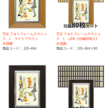
万丈 フォトフレームクラシッ
万丈 フォトフレームクラシッ
ク L ライトブラウン
ク L LBR《元箱80枚入》
木目調
木目調
商品コード：
105-464
商品コード：
105-464×80