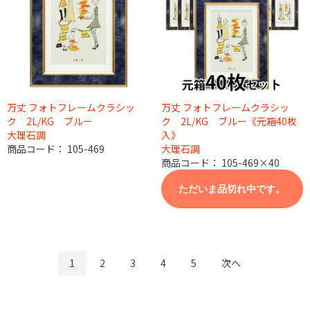
万丈 フォトフレームクラシッ
万丈 フォトフレームクラシッ
ク 2L/KG ブルー
ク 2L/KG ブルー《元箱40枚
大理石調
入》
商品コード：
105-469
大理石調
商品コード：
105-469×40
ただいま品切れ中です。
1
2
3
4
5
次へ