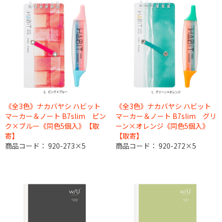
《全3色》ナカバヤシ ハビット
《全3色》ナカバヤシ ハビット
マーカー＆ノート B7slim ピン
マーカー＆ノート B7slim グリ
ク×ブルー《同色5個入》【取
ーン×オレンジ《同色5個入》
寄】
【取寄】
商品コード：
920-273×5
商品コード：
920-272×5