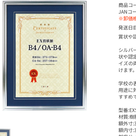
商品コ
JANコ
ルム
ィルム
ル）フィルム
チェキフィルム
ポラロイド/その他
※卸価
XCカード
ード
ィア
メモリー
用品
BD
DVD
CD
発送日
賞状や
メラ
リー・ストラップ
ー
・ライト
ポーチ・緩衝材
・ルーペ
テリー・充電器
BOX・乾燥剤
ンス用品
他
チェキ
チェキグッズ
ポラロイド/その他
プロテクター
PL
ND
その他
シルバ
ーパー
ペーパー
ー
状や認定
イズの
ショーレックス・ハイゼック
けます
示ホルダー
プリンﾄ袋
当ボール・バックシート
DP袋・伝票
ス
学校の
用品・健康グッツ
ツ
犯グッツ
用品
イル
証書ファイル
クリアーブック
クリアーバインダー
クリアーホルダー
多穴リングファイル
Ｚ式ファイル
クリップボード
名刺・カードホルダー
収納用品
ノートA4
ノートB5
ノートA5
ノートその他サイズ
筆記用具・ペン類
文具その他
用途に
すすめ
型番:EXS
紙
用紙 他
ラミネートフィルム
の他
エプソン
キャノン
その他
エプソン
キャノン
富士フイルム
IJ用紙その他
材質:樹
額外寸:3
額内寸:3
フレーム
用品
タン
直管蛍光灯
丸型蛍光灯
電球・点灯管・Uライン
ＬＥＤ電球・ハロゲンライト
照明・デスクライト・ライト
センサーライト