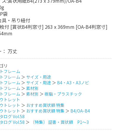
:賞状用紙B4(273 x 379mm)/OA-B4
0g
PP袋
金具・吊り紐付
付 [賞状B4判窓寸] 263 x 369mm [OA-B4判窓寸]
354mm
： 万丈
ゴリ
トフレーム
トフレーム
＞
サイズ・用途
トフレーム
＞
サイズ・用途
＞
B4・A3・A3ノビ
トフレーム
＞
素材別
トフレーム
＞
素材別
＞
樹脂・プラスチック
ウトレット
ウトレット
＞
おすすめ賞状額 特集
ウトレット
＞
おすすめ賞状額 特集
＞
B4/OA-B4
ログ Vol.58
ログ Vol.58
＞
〔特集〕 証書・賞状額 P1～3