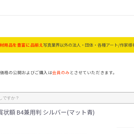
材用品を豊富に品揃え
写真業界以外の法人・団体・各種アート/作家様
価格の公開およびご購入は
会員のみ
とさせていただきます。
ジナルアルバム P94
ｹｲﾃｨ・ｶﾌｪ・ｺﾚｸｼｮﾝ P20～
ﾌﾙｰﾙ・ｵｰｸ・V檜・ｴｺﾗ P24
ﾀﾃﾖｺ自在・ﾘｱﾝ・ｳｯﾃﾞｨﾄﾘｵ
ﾌｫﾄﾌﾚｰﾑA4/A3多窓・ｼｬﾙﾑ
互陽ﾌﾚｰﾑ・ﾊｸﾊﾞｱｸﾘﾙLﾌﾚｰﾑ
ﾀﾍﾟｽﾄﾘｰ棒・手ぬぐい・番
ﾐﾆｱﾙﾊﾞﾑ・店舗資材 P74～
ﾄﾞﾗｲ・銀塩ﾊﾟｰﾊﾟｰ・薬品
MAXIMｲﾝｸｼﾞｪｯﾄ・ﾄﾞﾗｲﾐﾆﾗ
賞状額 P1～3
4～7
 P9
13
14～15
16～50
51～58
9
0
73
材 P74～81
塩ペーパー P82～85
9～92
93
Nﾌﾚｰﾑ・ｱﾝｼｬﾝ P16～17
ｱｰﾄﾌﾚｰﾑ・Vｲﾝﾁ P18～19
Ⅴﾍﾞｰｼｯｸ・Ⅴﾐﾆ P22
ﾗﾌﾞｽﾃｨ・KP・ｽﾘﾑ P23
ｸﾗｼｯｸ・ﾍﾟｱ・ﾂｲﾝ P26～30
木製VK・A4/A5ﾌｧｲﾙ額 P33
ﾂｰﾄﾝ・ﾃﾞｼﾞﾀﾙ P34
ﾃﾞｭｵﾗ・Vﾎﾟｽﾀｰ額 P35
ﾊｸﾊﾞ・ﾌｼﾞｶﾗｰ写真額 P36
ｹﾝｺｰﾄｷﾅｰ写真額 P37
ｱｸﾘﾙﾌﾚｰﾑ ﾗｲﾄ・ｻﾑ・ｴﾆｰ P39
ましかく・ﾊﾝｶﾁ額 P40～41
画用紙額・色紙 P42～43
BOXﾌﾚｰﾑ・立体額 P44～47
ﾚｺｰﾄﾞ・ﾋﾟﾝｽﾞ・ﾏｸﾞﾈｯﾄ P48
肖像額 P51～55
ﾒﾓﾘｱﾙその他 P56～58
万丈アルバム P61～63
ﾅｶﾊﾞﾔｼ P64～67
ｾｷｾｲ P68～70
ﾊｸﾊﾞ P71～72
工事写真 P73
ﾌﾟﾘﾝﾄ袋・台紙 P77～P79
ストロボ コメット P80～81
ﾗﾐﾈｰﾀｰ・IJ写真用紙 P82
電球・雑貨 P89～90
ｺﾞﾐ袋・傘・ﾚｲﾝｺｰﾄ P91
ﾊﾒﾊﾟﾁ P92
21
～25
P30～31
P32
P38
付 P49～50
P76
P83
ﾎﾞ P84～85
OAサプライ・インク・ペー
特価品
フト商品
 特集
家に人気
材
激安！アウトレットセール
額・フレーム
フォトアルバム
フィルム
記録メディア
カメラ・カメラ用品
ペーパー薬品
ミニラボ・店舗資材
電池
雑貨・生活用品
文具・証書ファイル
電球・電設資材
メモリアル商材
作家・アーティスト
フォトフレーム文字入れ
オーダーギフト商品
名入れプレート
アクスタ・アクキー・その他
A4/OA-A4
B4/OA-B4
A3/八二/百〇三
大賞/七〇
おすすめ平面額
おすすめ立体額
その他 おすすめ品
フェルトアート協会推奨
フラワーアレンジメント推奨
ペットの「おうち供養」
肖像額・遺影額
メモリアル関連商品
パー
X賞状額 B4兼用判 シルバー(マット青)
クリル【オーダーカッ
ミニサイズ
L
はがき（KG）
2L・B5
A4
6切・6切W・8切
4切・4切W・八〇
その他大型
B4・A3・A3ノビ
メモリアル
賞状額
色紙・変形・多窓
ポスター
額縁パーツ
額縁その他
樹脂・プラスチック
アクリル
木製
ガラス
アルミ
その他素材
バム
カード
L
KG
2L
A4
その他
Lサイズ
A4サイズ
デミサイズ
A5・ミニサイズ
その他サイズ
贈答用アルバム
L・KG（ポスト）
２L・キャビネ
6切
A4
4切・その他