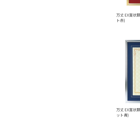
万丈 EX賞状
ト赤)
万丈 EX賞状額
ット青)