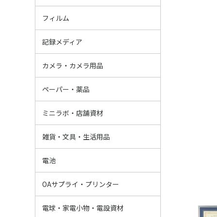
ネガフィルム
レンズ付きフィ
インスタントフ
ポジ（リバーサ
白黒フィルム
フィルム
SD/SDHC/SD
マイクロSDカ
CFカード
その他記録メデ
USBフラッシュ
BD・DVD・CD
その他メディア
記録メディア
インスタントカ
フィルムカメラ
TOYカメラ
デジタルカメラ
三脚・一脚
撮影用アクセサ
レンズフィルタ
ストロボ・レフ
カメラバック・
双眼鏡・短眼鏡
デジカメ用バッ
防湿庫・ドライ
カメラメンテナ
カメラ用品その
カメラ・カメラ用品
フジペーパー
オリメディアペ
ドライミニラボ
業務用IJペーパ
その他ペーパー
ミニラボ薬品
ペーパー・薬品
ML資材
プリント資材
証明写真関連
アルバム類・展
包装資材
店舗資材
その他販促品
ミニラボ・店舗資材
ハメパチ
写真雑貨
感染対策・衛星
傘・雨の日グッ
安全・防災・防
バック
おもちゃ・学習
ギフト
生活用品・食品
その他雑貨
文具・証書ファ
雑貨・文具・生活用品
マンガン
アルカリ
リチウム
充電池
ボタン電池
充電器・その他
電池
プリンター
インク・トナー
IJプリンター用
OA用紙・FAX
ラミネーター・
OAサプライそ
OAサプライ・プリンター
デジタルフォト
スマホ用品
生活家電
キッチン家電・
AV家電
懐中電灯・ラン
ライト・照明
電設資材・看板
電球・家電小物・電設資材