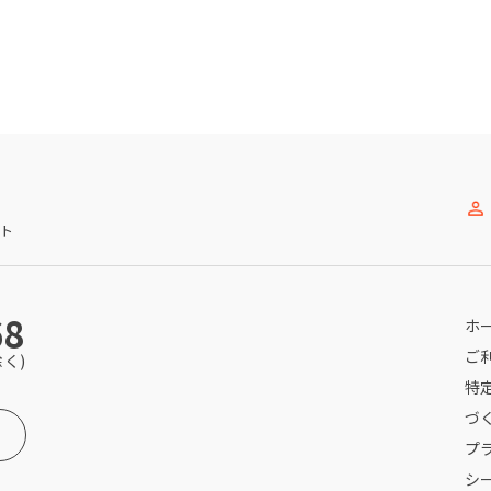
ト
68
ホ
ご
除く)
特
づ
プ
シ