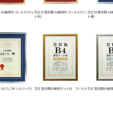
額 B4兼用判 ゴールド(マッ
万丈 EX賞状額 A4兼用判 ゴールド(マッ
万丈 EX賞状額 A
ト赤)
ト青)
 A3/八ニ判 シルバー(マ
万丈 賞状額B4兼用マット付 ゴールド
万丈 賞状額B4兼