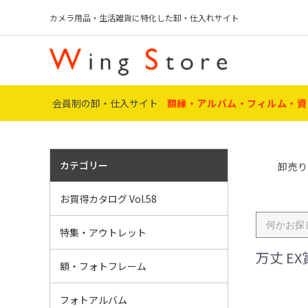
カメラ用品・生活雑貨に特化した卸・仕入れサイト
会員制の卸・仕入サイト
額縁・アルバム・フィルム・資
カテゴリー
卸売り
アクスタ・オリ
〔特集〕 証書・
名入れギフト P
フィルム P8
フィルムカメラ
デジカメ P10～
ﾒﾃﾞｨｱ・用品 P
ﾌｫﾄﾌﾚｰﾑ・額 P
葬儀・ﾒﾓﾘｱﾙ P
額関連用品 P5
ポータブル P6
アルバム P61～
ミニラボ・店舗資
IJペーパー・銀
電池 P86～88
電球・雑貨 P8
アウトレット P
お買得カタログ Vol.58
～P95
アウトレット・
名入・加工 ギ
おすすめ賞状額
ハンドメイド作
推し活グッズ
葬儀・ﾒﾓﾘｱﾙ商
特集・アウトレット
万丈 E
額縁マット・ア
サイズ・用途
素材別
お得な元箱販売
額・フォトフレーム
ト】
ポケット
フリーアルバム
インテリアアル
ミニアルバム
替え台紙
写真台紙
工事用アルバム
その他アルバム
フォトアルバム