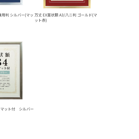
4兼用判 シルバー(マッ
万丈 EX賞状額 A3/八ニ判 ゴールド(マ
ット赤)
用マット付 シルバー