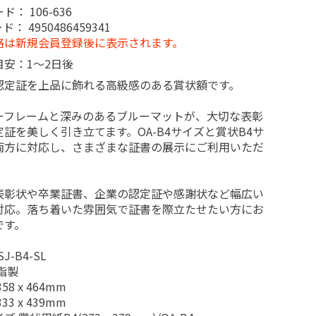
ード：
106-636
ード：
4950486459341
格は新規会員登録後に表示されます。
目安：1～2日後
認定証を上品に飾れる高級感のある賞状額です。
ーフレームと深みのあるブルーマットが、大切な表彰
証を美しく引き立てます。OA-B4サイズと賞状B4サ
両方に対応し、さまざまな証書の展示にご利用いただ
。
表彰状や卒業証書、企業の認定証や感謝状など幅広い
対応。落ち着いた雰囲気で証書を際立たせたい方にお
です。
J-B4-SL
脂製
58 x 464mm
33 x 439mm