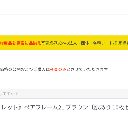
材用品を豊富に品揃え
写真業界以外の法人・団体・各種アート/作家様
価格の公開およびご購入は
会員のみ
とさせていただきます。
ジナルアルバム P94
ｹｲﾃｨ・ｶﾌｪ・ｺﾚｸｼｮﾝ P20～
ﾌﾙｰﾙ・ｵｰｸ・V檜・ｴｺﾗ P24
ﾀﾃﾖｺ自在・ﾘｱﾝ・ｳｯﾃﾞｨﾄﾘｵ
ﾌｫﾄﾌﾚｰﾑA4/A3多窓・ｼｬﾙﾑ
互陽ﾌﾚｰﾑ・ﾊｸﾊﾞｱｸﾘﾙLﾌﾚｰﾑ
ﾀﾍﾟｽﾄﾘｰ棒・手ぬぐい・番
ﾐﾆｱﾙﾊﾞﾑ・店舗資材 P74～
ﾄﾞﾗｲ・銀塩ﾊﾟｰﾊﾟｰ・薬品
MAXIMｲﾝｸｼﾞｪｯﾄ・ﾄﾞﾗｲﾐﾆﾗ
賞状額 P1～3
4～7
 P9
13
14～15
16～50
51～58
9
0
73
材 P74～81
塩ペーパー P82～85
9～92
93
Nﾌﾚｰﾑ・ｱﾝｼｬﾝ P16～17
ｱｰﾄﾌﾚｰﾑ・Vｲﾝﾁ P18～19
Ⅴﾍﾞｰｼｯｸ・Ⅴﾐﾆ P22
ﾗﾌﾞｽﾃｨ・KP・ｽﾘﾑ P23
ｸﾗｼｯｸ・ﾍﾟｱ・ﾂｲﾝ P26～30
木製VK・A4/A5ﾌｧｲﾙ額 P33
ﾂｰﾄﾝ・ﾃﾞｼﾞﾀﾙ P34
ﾃﾞｭｵﾗ・Vﾎﾟｽﾀｰ額 P35
ﾊｸﾊﾞ・ﾌｼﾞｶﾗｰ写真額 P36
ｹﾝｺｰﾄｷﾅｰ写真額 P37
ｱｸﾘﾙﾌﾚｰﾑ ﾗｲﾄ・ｻﾑ・ｴﾆｰ P39
ましかく・ﾊﾝｶﾁ額 P40～41
画用紙額・色紙 P42～43
BOXﾌﾚｰﾑ・立体額 P44～47
ﾚｺｰﾄﾞ・ﾋﾟﾝｽﾞ・ﾏｸﾞﾈｯﾄ P48
肖像額 P51～55
ﾒﾓﾘｱﾙその他 P56～58
万丈アルバム P61～63
ﾅｶﾊﾞﾔｼ P64～67
ｾｷｾｲ P68～70
ﾊｸﾊﾞ P71～72
工事写真 P73
ﾌﾟﾘﾝﾄ袋・台紙 P77～P79
ストロボ コメット P80～81
ﾗﾐﾈｰﾀｰ・IJ写真用紙 P82
電球・雑貨 P89～90
ｺﾞﾐ袋・傘・ﾚｲﾝｺｰﾄ P91
ﾊﾒﾊﾟﾁ P92
21
～25
P30～31
P32
P38
付 P49～50
P76
P83
ﾎﾞ P84～85
OAサプライ・インク・ペー
特価品
フト商品
 特集
家に人気
材
激安！アウトレットセール
額・フレーム
フォトアルバム
フィルム
記録メディア
カメラ・カメラ用品
ペーパー薬品
ミニラボ・店舗資材
電池
雑貨・生活用品
文具・証書ファイル
電球・電設資材
メモリアル商材
作家・アーティスト
フォトフレーム文字入れ
オーダーギフト商品
名入れプレート
アクスタ・アクキー・その他
A4/OA-A4
B4/OA-B4
A3/八二/百〇三
大賞/七〇
おすすめ平面額
おすすめ立体額
その他 おすすめ品
フェルトアート協会推奨
フラワーアレンジメント推奨
ペットの「おうち供養」
肖像額・遺影額
メモリアル関連商品
パー
レット》ペアフレーム2L ブラウン〔訳あり 10
クリル【オーダーカッ
ミニサイズ
L
はがき（KG）
2L・B5
A4
6切・6切W・8切
4切・4切W・八〇
その他大型
B4・A3・A3ノビ
メモリアル
賞状額
色紙・変形・多窓
ポスター
額縁パーツ
額縁その他
樹脂・プラスチック
アクリル
木製
ガラス
アルミ
その他素材
バム
カード
L
KG
2L
A4
その他
Lサイズ
A4サイズ
デミサイズ
A5・ミニサイズ
その他サイズ
贈答用アルバム
L・KG（ポスト）
２L・キャビネ
6切
A4
4切・その他