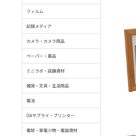
ネガフィルム
レンズ付きフィ
インスタントフ
ポジ（リバーサ
白黒フィルム
フィルム
SD/SDHC/SD
マイクロSDカ
CFカード
その他記録メデ
USBフラッシュ
BD・DVD・CD
その他メディア
記録メディア
インスタントカ
フィルムカメラ
TOYカメラ
デジタルカメラ
三脚・一脚
撮影用アクセサ
レンズフィルタ
ストロボ・レフ
カメラバック・
双眼鏡・短眼鏡
デジカメ用バッ
防湿庫・ドライ
カメラメンテナ
カメラ用品その
カメラ・カメラ用品
フジペーパー
オリメディアペ
ドライミニラボ
業務用IJペーパ
その他ペーパー
ミニラボ薬品
ペーパー・薬品
ML資材
プリント資材
証明写真関連
アルバム類・展
包装資材
店舗資材
その他販促品
ミニラボ・店舗資材
ハメパチ
写真雑貨
感染対策・衛星
傘・雨の日グッ
安全・防災・防
バック
おもちゃ・学習
ギフト
生活用品・食品
その他雑貨
文具・証書ファ
雑貨・文具・生活用品
マンガン
アルカリ
リチウム
充電池
ボタン電池
充電器・その他
電池
プリンター
インク・トナー
IJプリンター用
OA用紙・FAX
ラミネーター・
OAサプライそ
OAサプライ・プリンター
デジタルフォト
スマホ用品
生活家電
キッチン家電・
AV家電
懐中電灯・ラン
ライト・照明
電設資材・看板
電球・家電小物・電設資材