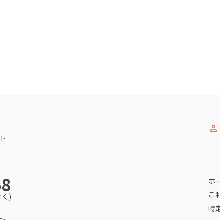
ト
68
ホ
ご
除く)
特