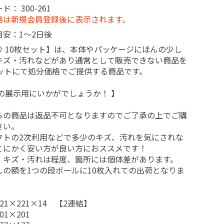
ード：
300-261
格は新規会員登録後に表示されます。
目安：1～2日後
り 10枚セット】は、本体やパッケージにほんの少し
キズ・汚れなどがあり通常として販売できない商品を
セットにて処分価格でご提供する商品です。
内の展示用にいかがでしょうか！ 】
らの商品は返品不可となりますのでご了承の上でご購
さい。
フトの2次利用などで多少のキズ、汚れを気にされな
とにかく安い方が良い方におススメです！
・キズ・汚れは程度、箇所には個体差があります。
しの額を1つの段ボールに10枚入れての出荷となりま
21×221×14 【2連結】
01×201