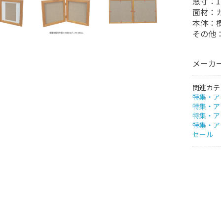
窓寸：1
面材：
本体：
その他
メーカー
関連カテ
特集・ア
特集・ア
特集・ア
特集・ア
セール