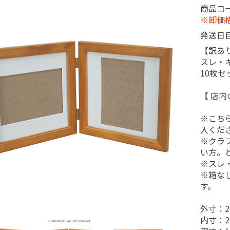
商品コ
※卸価
ルム
ィルム
ル）フィルム
チェキフィルム
ポラロイド/その他
発送日
XCカード
ード
ィア
メモリー
用品
BD
DVD
CD
【訳あ
スレ・
メラ
リー・ストラップ
ー
・ライト
ポーチ・緩衝材
・ルーペ
テリー・充電器
BOX・乾燥剤
ンス用品
他
チェキ
チェキグッズ
ポラロイド/その他
プロテクター
PL
ND
その他
10枚
ーパー
ペーパー
ー
【 店
ショーレックス・ハイゼック
※こち
示ホルダー
プリンﾄ袋
当ボール・バックシート
DP袋・伝票
ス
入くだ
※クラ
用品・健康グッツ
ツ
犯グッツ
用品
イル
証書ファイル
クリアーブック
クリアーバインダー
クリアーホルダー
多穴リングファイル
Ｚ式ファイル
クリップボード
名刺・カードホルダー
収納用品
ノートA4
ノートB5
ノートA5
ノートその他サイズ
筆記用具・ペン類
文具その他
い方。
※スレ
※箱な
す。
紙
用紙 他
ラミネートフィルム
の他
エプソン
キャノン
その他
エプソン
キャノン
富士フイルム
IJ用紙その他
外寸：2
内寸：2
フレーム
用品
タン
直管蛍光灯
丸型蛍光灯
電球・点灯管・Uライン
ＬＥＤ電球・ハロゲンライト
照明・デスクライト・ライト
センサーライト