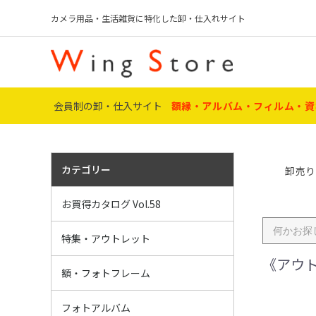
カメラ用品・生活雑貨に特化した卸・仕入れサイト
会員制の卸・仕入サイト
額縁・アルバム・フィルム・資
カテゴリー
卸売り
アクスタ・オリ
〔特集〕 証書・
名入れギフト P
フィルム P8
フィルムカメラ
デジカメ P10～
ﾒﾃﾞｨｱ・用品 P
ﾌｫﾄﾌﾚｰﾑ・額 P
葬儀・ﾒﾓﾘｱﾙ P
額関連用品 P5
ポータブル P6
アルバム P61～
ミニラボ・店舗資
IJペーパー・銀
電池 P86～88
電球・雑貨 P8
アウトレット P
お買得カタログ Vol.58
～P95
アウトレット・
名入・加工 ギ
おすすめ賞状額
ハンドメイド作
推し活グッズ
葬儀・ﾒﾓﾘｱﾙ商
特集・アウトレット
《アウト
額縁マット・ア
サイズ・用途
素材別
お得な元箱販売
額・フォトフレーム
ト】
ポケット
フリーアルバム
インテリアアル
ミニアルバム
替え台紙
写真台紙
工事用アルバム
その他アルバム
フォトアルバム