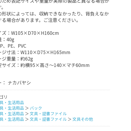
のため表記サイズや重量が実際の製品と異なる場合が
す。
の形状によっては、収納できなかったり、背負えなか
する場合があります。ご注意ください。
ズ：W105×D70×H160cm
：40g
P、PE、PVC
ジ寸法：W110×D75×H165mm
ジ重量：約62g
サイズ：約横95×高さ〜140×マチ60mm
ー： ナカバヤシ
ゴリ
具・生活用品
具・生活用品
＞
バック
具・生活用品
＞
文具・証書ファイル
具・生活用品
＞
文具・証書ファイル
＞
文具その他