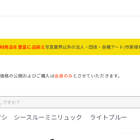
材用品を豊富に品揃え
写真業界以外の法人・団体・各種アート/作家様
価格の公開およびご購入は
会員のみ
とさせていただきます。
ジナルアルバム P94
ｹｲﾃｨ・ｶﾌｪ・ｺﾚｸｼｮﾝ P20～
ﾌﾙｰﾙ・ｵｰｸ・V檜・ｴｺﾗ P24
ﾀﾃﾖｺ自在・ﾘｱﾝ・ｳｯﾃﾞｨﾄﾘｵ
ﾌｫﾄﾌﾚｰﾑA4/A3多窓・ｼｬﾙﾑ
互陽ﾌﾚｰﾑ・ﾊｸﾊﾞｱｸﾘﾙLﾌﾚｰﾑ
ﾀﾍﾟｽﾄﾘｰ棒・手ぬぐい・番
ﾐﾆｱﾙﾊﾞﾑ・店舗資材 P74～
ﾄﾞﾗｲ・銀塩ﾊﾟｰﾊﾟｰ・薬品
MAXIMｲﾝｸｼﾞｪｯﾄ・ﾄﾞﾗｲﾐﾆﾗ
賞状額 P1～3
4～7
 P9
13
14～15
16～50
51～58
9
0
73
材 P74～81
塩ペーパー P82～85
9～92
93
Nﾌﾚｰﾑ・ｱﾝｼｬﾝ P16～17
ｱｰﾄﾌﾚｰﾑ・Vｲﾝﾁ P18～19
Ⅴﾍﾞｰｼｯｸ・Ⅴﾐﾆ P22
ﾗﾌﾞｽﾃｨ・KP・ｽﾘﾑ P23
ｸﾗｼｯｸ・ﾍﾟｱ・ﾂｲﾝ P26～30
木製VK・A4/A5ﾌｧｲﾙ額 P33
ﾂｰﾄﾝ・ﾃﾞｼﾞﾀﾙ P34
ﾃﾞｭｵﾗ・Vﾎﾟｽﾀｰ額 P35
ﾊｸﾊﾞ・ﾌｼﾞｶﾗｰ写真額 P36
ｹﾝｺｰﾄｷﾅｰ写真額 P37
ｱｸﾘﾙﾌﾚｰﾑ ﾗｲﾄ・ｻﾑ・ｴﾆｰ P39
ましかく・ﾊﾝｶﾁ額 P40～41
画用紙額・色紙 P42～43
BOXﾌﾚｰﾑ・立体額 P44～47
ﾚｺｰﾄﾞ・ﾋﾟﾝｽﾞ・ﾏｸﾞﾈｯﾄ P48
肖像額 P51～55
ﾒﾓﾘｱﾙその他 P56～58
万丈アルバム P61～63
ﾅｶﾊﾞﾔｼ P64～67
ｾｷｾｲ P68～70
ﾊｸﾊﾞ P71～72
工事写真 P73
ﾌﾟﾘﾝﾄ袋・台紙 P77～P79
ストロボ コメット P80～81
ﾗﾐﾈｰﾀｰ・IJ写真用紙 P82
電球・雑貨 P89～90
ｺﾞﾐ袋・傘・ﾚｲﾝｺｰﾄ P91
ﾊﾒﾊﾟﾁ P92
21
～25
P30～31
P32
P38
付 P49～50
P76
P83
ﾎﾞ P84～85
OAサプライ・インク・ペー
特価品
フト商品
 特集
家に人気
材
激安！アウトレットセール
額・フレーム
フォトアルバム
フィルム
記録メディア
カメラ・カメラ用品
ペーパー薬品
ミニラボ・店舗資材
電池
雑貨・生活用品
文具・証書ファイル
電球・電設資材
メモリアル商材
作家・アーティスト
フォトフレーム文字入れ
オーダーギフト商品
名入れプレート
アクスタ・アクキー・その他
A4/OA-A4
B4/OA-B4
A3/八二/百〇三
大賞/七〇
おすすめ平面額
おすすめ立体額
その他 おすすめ品
フェルトアート協会推奨
フラワーアレンジメント推奨
ペットの「おうち供養」
肖像額・遺影額
メモリアル関連商品
パー
ヤシ シースルーミニリュック ライトブルー
クリル【オーダーカッ
ミニサイズ
L
はがき（KG）
2L・B5
A4
6切・6切W・8切
4切・4切W・八〇
その他大型
B4・A3・A3ノビ
メモリアル
賞状額
色紙・変形・多窓
ポスター
額縁パーツ
額縁その他
樹脂・プラスチック
アクリル
木製
ガラス
アルミ
その他素材
バム
カード
L
KG
2L
A4
その他
Lサイズ
A4サイズ
デミサイズ
A5・ミニサイズ
その他サイズ
贈答用アルバム
L・KG（ポスト）
２L・キャビネ
6切
A4
4切・その他