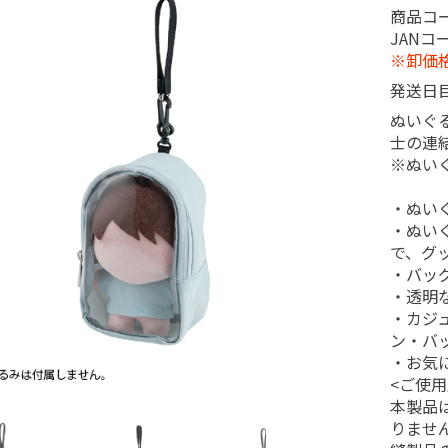
商品コ
JANコ
ルム
ィルム
ル）フィルム
チェキフィルム
ポラロイド/その他
※卸価
XCカード
ード
ィア
メモリー
用品
BD
DVD
CD
発送日
ぬいぐ
メラ
リー・ストラップ
ー
・ライト
ポーチ・緩衝材
・ルーペ
テリー・充電器
BOX・乾燥剤
ンス用品
他
チェキ
チェキグッズ
ポラロイド/その他
プロテクター
PL
ND
その他
士の連
※ぬい
ーパー
ペーパー
ー
・ぬい
ショーレックス・ハイゼック
・ぬい
示ホルダー
プリンﾄ袋
当ボール・バックシート
DP袋・伝票
ス
で、グ
・バッ
用品・健康グッツ
ツ
犯グッツ
用品
イル
証書ファイル
クリアーブック
クリアーバインダー
クリアーホルダー
多穴リングファイル
Ｚ式ファイル
クリップボード
名刺・カードホルダー
収納用品
ノートA4
ノートB5
ノートA5
ノートその他サイズ
筆記用具・ペン類
文具その他
・透明
・カジ
ン・バ
・お気
紙
用紙 他
ラミネートフィルム
の他
エプソン
キャノン
その他
エプソン
キャノン
富士フイルム
IJ用紙その他
<ご使用
本製品
りませ
フレーム
用品
タン
直管蛍光灯
丸型蛍光灯
電球・点灯管・Uライン
ＬＥＤ電球・ハロゲンライト
照明・デスクライト・ライト
センサーライト