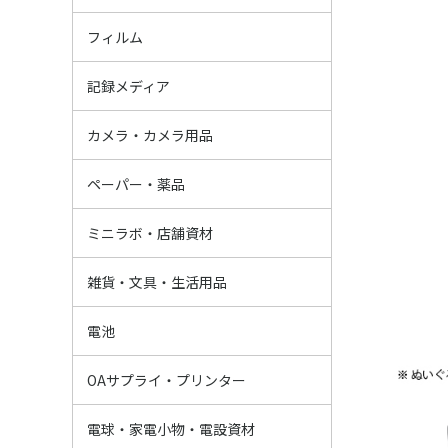
ネガフィルム
レンズ付きフィ
インスタントフ
ポジ（リバーサ
白黒フィルム
フィルム
SD/SDHC/SD
マイクロSDカ
CFカード
その他記録メデ
USBフラッシュ
BD・DVD・CD
その他メディア
記録メディア
インスタントカ
フィルムカメラ
TOYカメラ
デジタルカメラ
三脚・一脚
撮影用アクセサ
レンズフィルタ
ストロボ・レフ
カメラバック・
双眼鏡・短眼鏡
デジカメ用バッ
防湿庫・ドライ
カメラメンテナ
カメラ用品その
カメラ・カメラ用品
フジペーパー
オリメディアペ
ドライミニラボ
業務用IJペーパ
その他ペーパー
ミニラボ薬品
ペーパー・薬品
ML資材
プリント資材
証明写真関連
アルバム類・展
包装資材
店舗資材
その他販促品
ミニラボ・店舗資材
ハメパチ
写真雑貨
感染対策・衛星
傘・雨の日グッ
安全・防災・防
バック
おもちゃ・学習
ギフト
生活用品・食品
その他雑貨
文具・証書ファ
雑貨・文具・生活用品
マンガン
アルカリ
リチウム
充電池
ボタン電池
充電器・その他
電池
プリンター
インク・トナー
IJプリンター用
OA用紙・FAX
ラミネーター・
OAサプライそ
OAサプライ・プリンター
デジタルフォト
スマホ用品
生活家電
キッチン家電・
AV家電
懐中電灯・ラン
ライト・照明
電設資材・看板
電球・家電小物・電設資材