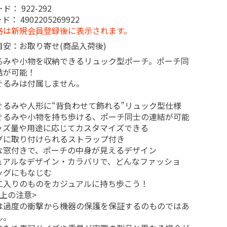
ード：
922-292
ード：
4902205269922
格は新規会員登録後に表示されます。
目安：お取り寄せ(商品入荷後)
るみや小物を収納できるリュック型ポーチ。ポーチ同
結が可能！
ぐるみは付属しません。
ぐるみや人形に“背負わせて飾れる”リュック型仕様
ぐるみや小物を持ち歩ける、ポーチ同士の連結が可能
ッズ量や用途に応じてカスタマイズできる
グに取り付けられるストラップ付き
な窓付きで、ポーチの中身が見えるデザイン
ュアルなデザイン・カラバリで、どんなファッショ
ッグにもなじむ
に入りのものをカジュアルに持ち歩こう！
上の注意>
は過度の衝撃から機器の保護を保証するのものではあ
ん。