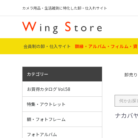
カメラ用品・生活雑貨に特化した卸・仕入れサイト
会員制の卸・仕入サイト
額縁・アルバム・フィルム・資
カテゴリー
卸売り
アクスタ・オリ
〔特集〕 証書・
名入れギフト P
フィルム P8
フィルムカメラ
デジカメ P10～
ﾒﾃﾞｨｱ・用品 P
ﾌｫﾄﾌﾚｰﾑ・額 P
葬儀・ﾒﾓﾘｱﾙ P
額関連用品 P5
ポータブル P6
アルバム P61～
ミニラボ・店舗資
IJペーパー・銀
電池 P86～88
電球・雑貨 P8
アウトレット P
お買得カタログ Vol.58
～P95
アウトレット・
名入・加工 ギ
おすすめ賞状額
ハンドメイド作
推し活グッズ
葬儀・ﾒﾓﾘｱﾙ商
特集・アウトレット
ナカバ
額縁マット・ア
サイズ・用途
素材別
お得な元箱販売
額・フォトフレーム
ト】
ポケット
フリーアルバム
インテリアアル
ミニアルバム
替え台紙
写真台紙
工事用アルバム
その他アルバム
フォトアルバム