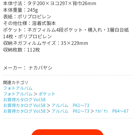
本体寸法：タテ200×ヨコ297×背巾26mm
本体重量：245g
表紙：ポリプロピレン
その他仕様：溶着式製本
ポケット：ネガフィルム4段ポケット・横入れ・3層白台紙
14枚・ポリプロピレン
収納ネガフィルムサイズ：35×229mm
収納枚数：112枚
メーカー： ナカバヤシ
関連カテゴリ
フォトアルバム
フォトアルバム
＞
ポケット
お買得カタログ Vol.58
お買得カタログ Vol.58
＞
アルバム P61～73
お買得カタログ Vol.58
＞
アルバム P61～73
＞
ﾅｶﾊﾞﾔｼ P64～67