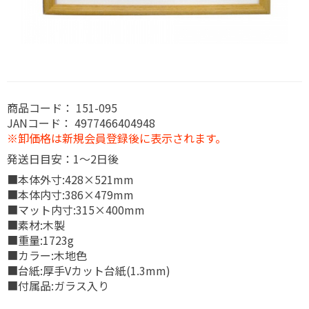
商品コード：
151-095
JANコード：
4977466404948
※卸価格は新規会員登録後に表示されます。
発送日目安：1～2日後
■本体外寸:428×521mm
■本体内寸:386×479mm
■マット内寸:315×400mm
■素材:木製
■重量:1723g
■カラー:木地色
■台紙:厚手Vカット台紙(1.3mm)
■付属品:ガラス入り