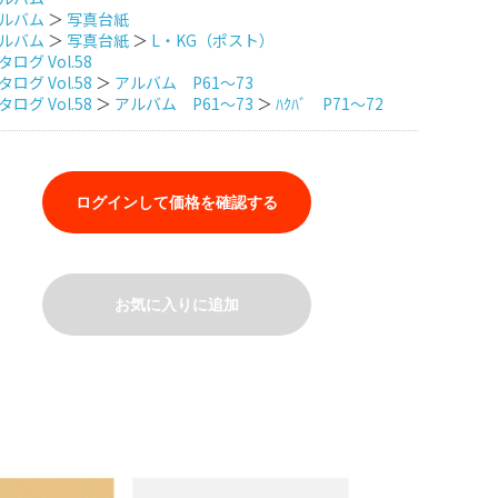
ルバム
＞
写真台紙
ルバム
＞
写真台紙
＞
L・KG（ポスト）
ログ Vol.58
ログ Vol.58
＞
アルバム P61～73
ログ Vol.58
＞
アルバム P61～73
＞
ﾊｸﾊﾞ P71～72
ログインして価格を確認する
お気に入りに追加